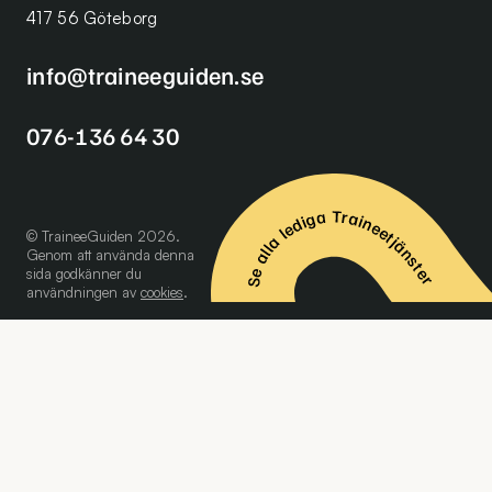
417 56 Göteborg
info@traineeguiden.se
076-136 64 30
Se alla lediga Traineetjänster
© TraineeGuiden 2026.
Genom att använda denna
sida godkänner du
användningen av
cookies
.