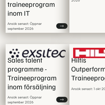
2026
traineeprogram
inom IT
Ansök senast: Öppnar
Läs mer om Ett av nordens fr
september 2026
Sales talent
Hiltis
programme -
Outperfor
Traineeprogram
Traineepr
inom försäljning
Ansök senast:
1 okt 
Ansök senast: Öppnar
Läs mer om Sales talent prog
september 2026