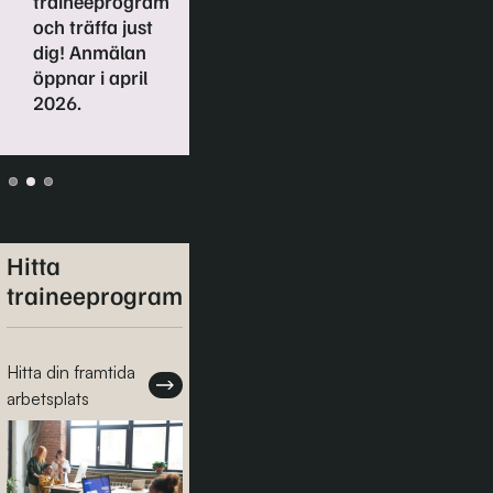
traineeprogram
Kika efter
och träffa just
logotypen på
dig! Anmälan
de olika
öppnar i april
programmen
2026.
Hitta
traineeprogram
Hitta din framtida
arbetsplats