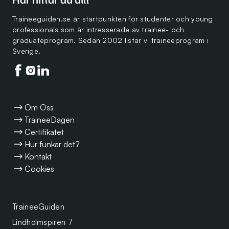
Traineeguiden.se är startpunkten för studenter och young
professionals som är intresserade av trainee- och
graduateprogram. Sedan 2002 listar vi traineeprogram i
Sverige.
Följ oss på facebook
Följ oss på instagram
Följ oss på linkedin
Om Oss
TraineeDagen
Certifikatet
Hur funkar det?
Kontakt
Cookies
TraineeGuiden
Lindholmspiren 7