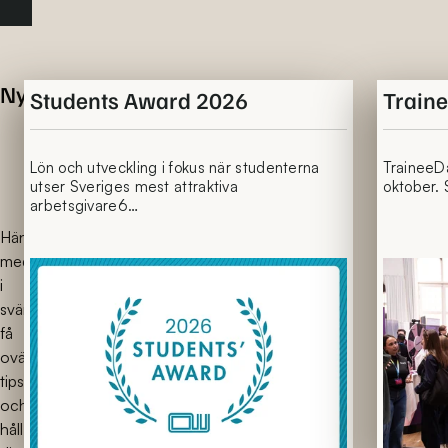
Nyheter
Students Award 2026
Train
Lön och utveckling i fokus när studenterna
TraineeD
utser Sveriges mest attraktiva
oktober. 
arbetsgivare6…
Häng
med
i
svängarna,
få
ovärdeliga
tips
och
håll