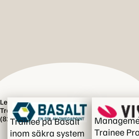
TraineeDagen 9 Oktober - Träffa din drömarbetsgivare - Stockh
Lediga
Traineeplatser
(82)
Manageme
Trainee på Basalt
Trainee Pr
inom säkra system