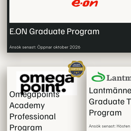
E.ON Graduate Program
Ansök senast: Öppnar oktober 2026
Certifierat traineeprogram
Lantmänn
Omegapoints
Graduate T
Academy
Program
Professional
Program
Ansök senast: Höste