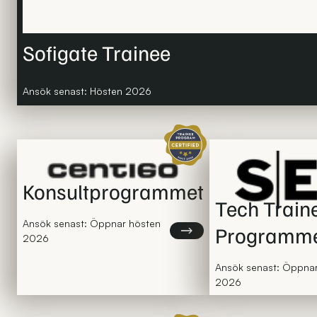
Sofigate Trainee
Ansök senast: Hösten 2026
Certifierat traineeprogram
Konsultprogrammet
Tech Train
Ansök senast: Öppnar hösten
Programm
Läs mer om Konsultprogramm
2026
Ansök senast: Öppna
2026