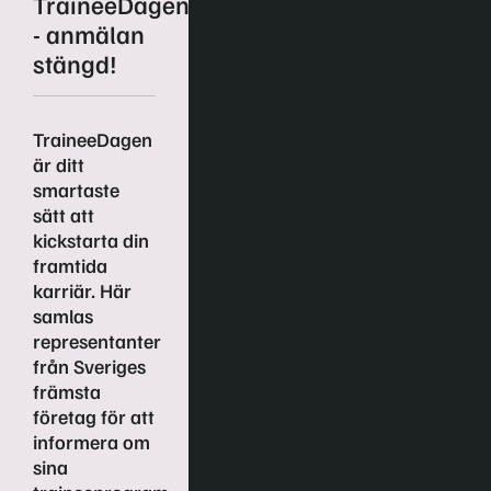
TraineeDagen
En trygg
- anmälan
start på
stängd!
din karriär
– välj ett
certifierat
TraineeDagen
traineeprogram!
är ditt
smartaste
sätt att
Det finns flera
kickstarta din
anledningar
framtida
till att välja ett
karriär. Här
certifierat
samlas
traineeprogram
representanter
bl.a
från Sveriges
garanterar
främsta
det en
företag för att
marknadsmässig
informera om
lön och en
sina
tillsvidareanställning.