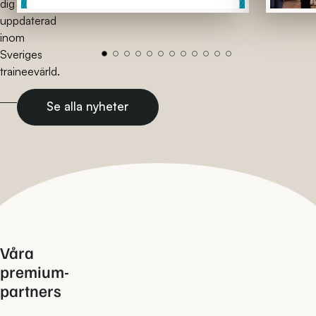
dig
uppdaterad
inom
Sveriges
traineevärld.
Se alla nyheter
Våra
premium-
partners