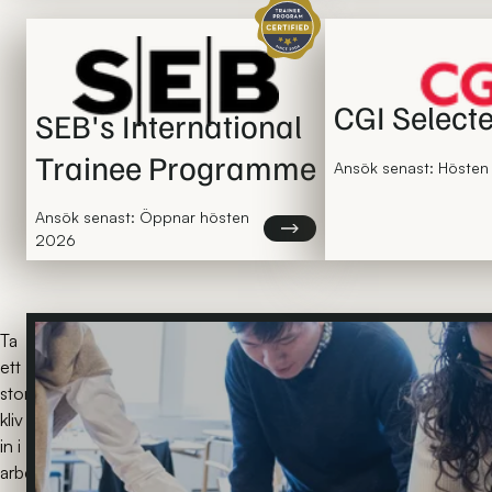
Certifierat traineeprogram
CGI Select
SEB's International
Trainee Programme
Ansök senast: Höste
Ansök senast: Öppnar hösten
Läs mer om SEB's Internatio
2026
Ta
ett
stort
kliv
in i
arbetslivet