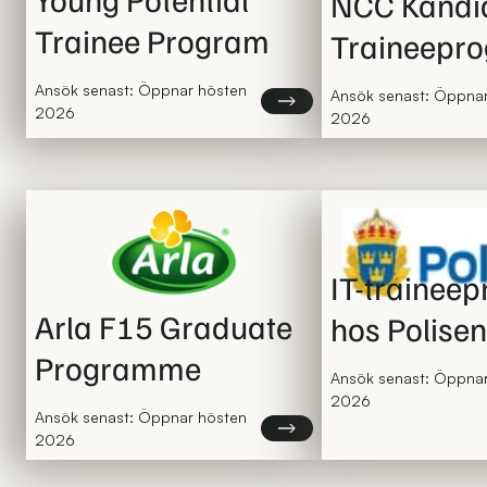
NCC Kandi
Trainee Program
Traineepr
Ansök senast: Öppnar hösten
Ansök senast: Öppna
Läs mer om Young Potential 
2026
2026
IT-trainee
Arla F15 Graduate
hos Polisen
Programme
Ansök senast: Öppna
2026
Ansök senast: Öppnar hösten
Läs mer om Arla F15 Gradua
2026