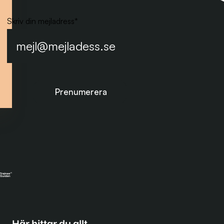
Skriv din mejladress
*
Prenumerera på nyhetsbrevet
Här hittar du allt