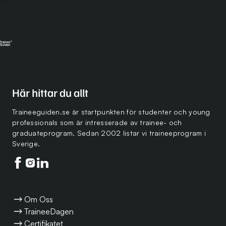
Här hittar du allt
Traineeguiden.se är startpunkten för studenter och young
professionals som är intresserade av trainee- och
graduateprogram. Sedan 2002 listar vi traineeprogram i
Sverige.
Följ oss på facebook
Följ oss på instagram
Följ oss på linkedin
Om Oss
TraineeDagen
Certifikatet