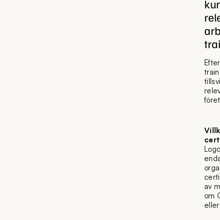
kun
rel
arb
tr
Efte
trai
till
rele
före
Vill
cert
Logo
enda
orga
cert
av m
om C
elle