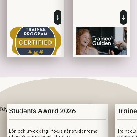
Ladda ner Formulär för certifiering, so
Ladda ne
Nyheter
Students Award 2026
Train
Lön och utveckling i fokus när studenterna
TraineeD
utser Sveriges mest attraktiva
oktober. 