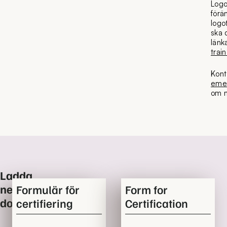
Logo
förä
logo
ska 
länka
trai
Kont
emel
om n
Ladda
ner
Formulär för
Form for
dokument
certifiering
Certification