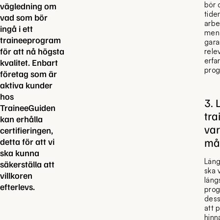
bör 
vägledning om
tide
vad som bör
arbe
ingå i ett
men 
traineeprogram
gara
för att nå högsta
rele
erfa
kvalitet. Enbart
pro
företag som är
aktiva kunder
hos
3.
TraineeGuiden
tr
kan erhålla
var
certifieringen,
må
detta för att vi
ska kunna
Läng
säkerställa att
ska 
villkoren
läng
efterlevs.
prog
dess
att 
hinn