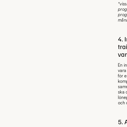
*vis
prog
prog
måna
4. 
tra
va
En i
vara
för 
komp
samm
ska 
löne
och 
5. 