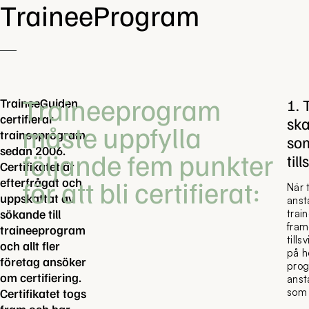
TraineeProgram
Traineeprogram
1. 
TraineeGuiden
certifierar
sk
måste uppfylla
traineeprogram
so
sedan 2006.
följande fem punkter
til
Certifikatet är
för att bli certifierat:
efterfrågat och
När 
uppskattat av
anst
sökande till
trai
fram
traineeprogram
till
och allt fler
på h
företag ansöker
prog
om certifiering.
anst
Certifikatet togs
som 