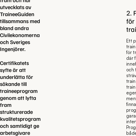
fram och har
utvecklats av
2. 
TraineeGuiden
för
tillsammans med
bland andra
tr
Civilekonomerna
Ett 
och Sveriges
trai
Ingenjörer.
för 
där 
Certifikatets
inne
syfte är att
och 
strä
underlätta för
trai
sökande till
trai
traineeprogram
egen
genom att lyfta
ment
fram
finn
prog
strukturerade
gara
kvalitetsprogram
inten
och samtidigt ge
Prog
arbetsgivare
både