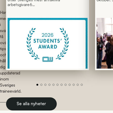
arbetsgivare6…
Häng
med
i
svängarna,
få
ovärdeliga
tips
och
håll
dig
uppdaterad
inom
Sveriges
traineevärld.
Se alla nyheter