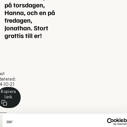
på torsdagen,
Hanna, och en på
fredagen,
Jonathan. Stort
grattis till er!
ast
daterad:
4-10-21
Kopiera
länk