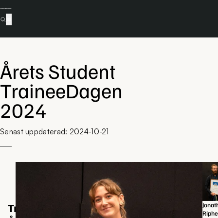
Årets Student
Tillbaka
TraineeDagen
2024
Senast uppdaterad: 2024-10-21
TraineePriset
Jonat
Riphe