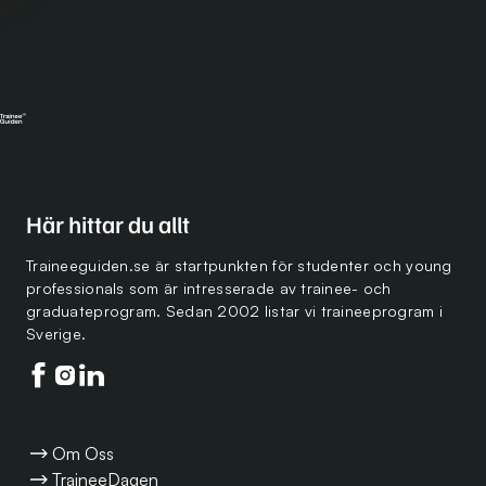
Här hittar du allt
Traineeguiden.se är startpunkten för studenter och young
professionals som är intresserade av trainee- och
graduateprogram. Sedan 2002 listar vi traineeprogram i
Sverige.
Följ oss på facebook
Följ oss på instagram
Följ oss på linkedin
Om Oss
TraineeDagen