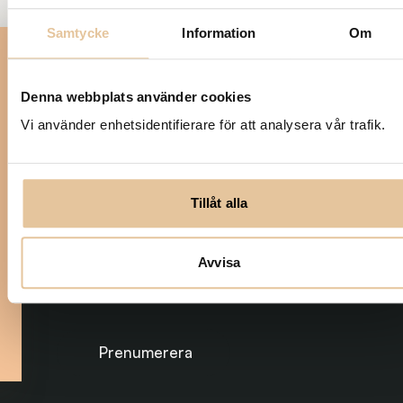
Samtycke
Information
Om
Prenumerera på nya
tjänster
Var först med att få veta när
Denna webbplats använder cookies
det kommer en ny
Vi använder enhetsidentifierare för att analysera vår trafik.
traineetjänst. Anmäl dig till
vårt nyhetsbrev:
Tillåt alla
Skriv din mejladress
*
Avvisa
Prenumerera på nyhetsbrevet