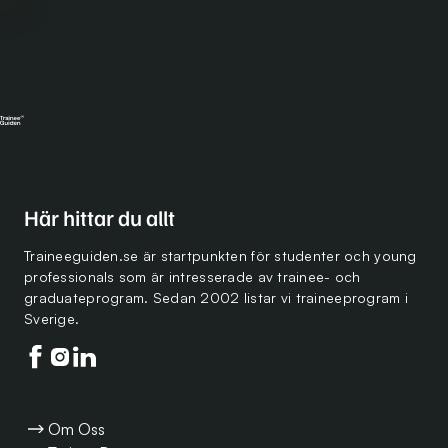
Här hittar du allt
Traineeguiden.se är startpunkten för studenter och young
professionals som är intresserade av trainee- och
graduateprogram. Sedan 2002 listar vi traineeprogram i
Sverige.
Följ oss på facebook
Följ oss på instagram
Följ oss på linkedin
Om Oss