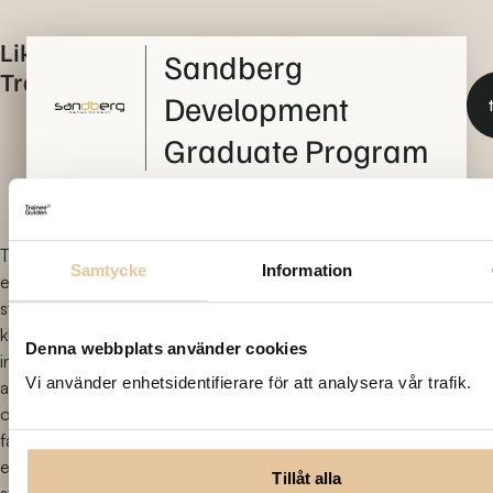
Liknande
Sandberg
Traineeplatser
Development
Graduate Program
Certifierat traineeprogram
Läs mer om
Ansökan är stängd
Ta
Ambea Traineeprogram
Samtycke
Information
ett
stort
2026: Ekonomi,
kliv
Denna webbplats använder cookies
Verksamhetsutveckling/tech
in i
Vi använder enhetsidentifierare för att analysera vår trafik.
arbetslivet
samt Sociologi/HR
och
få
Läs me
Ansök senast: Mer info kommer senare
ett
Tillåt alla
stort