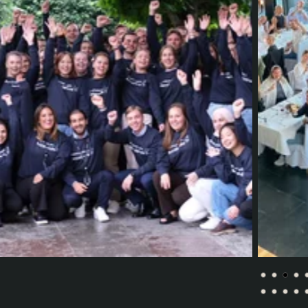
inom IT, och vi är stolta över att ha utsetts till Karriärföretag flera
år i rad.
I världen är vi 50 000 medarbetare varav 600 av oss finns här i
Sverige. Våra kontor ligger i Stockholm, Göteborg, Malmö och
Östersund.
Vi tror på trivsel, trygghet och tillit som den bästa grunden för
proaktivitet och kreativitet. Som medarbetare hos oss får du
schyssta villkor, ett långsiktigt perspektiv på din karriärväg och
goda möjligheter till utveckling. Tillsammans når vi längre.