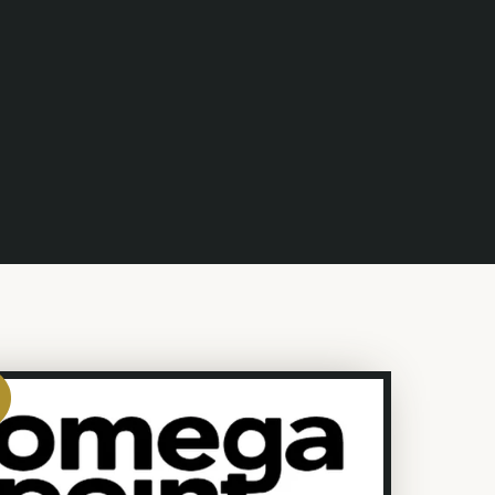
neeprogram
 och problemlösning?