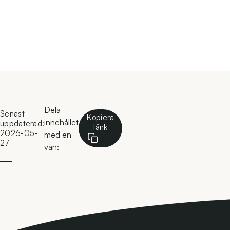
Skvader Media – Photographer: Rickard Ol
Dela
Senast
Kopiera
innehållet
uppdaterad:
länk
2026-05-
med en
27
vän: