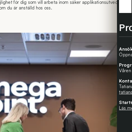
et för dig som vill arbeta inom säker applikationsutveckling och 
om du är anställd hos oss.
Pr
Ansök
Öppna
Progr
Våren
Konta
Tatia
tatia
Start
Läs m