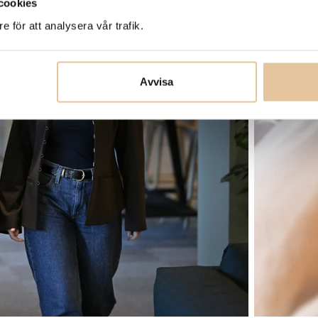
cookies
Vi vågar lova dig en arbetsplats dä
till en ljus framtid.
e för att analysera vår trafik.
Avvisa