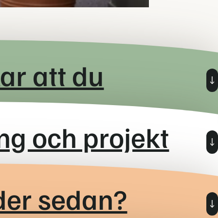
ar att du
av din karriär inom datateknik, datavetenskap,
ing och projekt
teknologi, teknisk fysik eller motsvarande.
ösning.
lytande i tal och skrift.
dig nya saker och dela din kunskap med andra.
neeprogram med ambitionen att under de 6 månader som
der sedan?
 och kunskap motsvarande 3 år i branschen. Helt
ser vi det som ett plus.