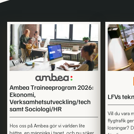
Ta
ett
stort
kliv
in
i
arbetslivet
och
få
Ambea Traineeprogram 2026:
ett
Ekonomi,
LFVs tek
stort
Verksamhetsutveckling/tech
försprång
samt Sociologi/HR
i
Vill du vara
din
flygtrafik g
Hos oss på Ambea gör vi världen lite
karriär
lösningar? D
bättre, en människa i taget, och nu söker
med