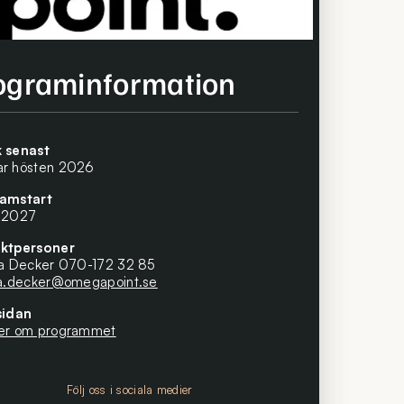
digitala lösningar. Vi erbjuder ett intensivt
ograminformation
 senast
r hösten 2026
amstart
 2027
ktpersoner
na Decker 070-172 32 85
na.decker@omegapoint.se
sidan
er om programmet
Följ oss i sociala medier