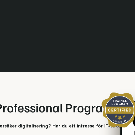
Certifierat trai
rofessional Program
ersäker digitalisering? Har du ett intresse för IT-säkerhet