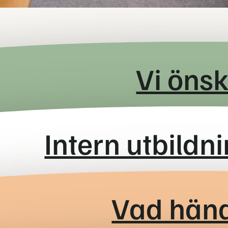
Vi önsk
Är nyexaminerad eller i början 
Intern utbildn
informationsteknik, Informations
Har god erfarenhet av probleml
Behärskar svenska och engelska f
Är nyfiken, tycker om att lära 
Sedan 2011 har vi drivit vårt trai
Vad hän
programmet pågår ge dig erfarenhet
enkelt en perfekt start i din karriär!
Har du erfarenhet inom IT-säkerhet 