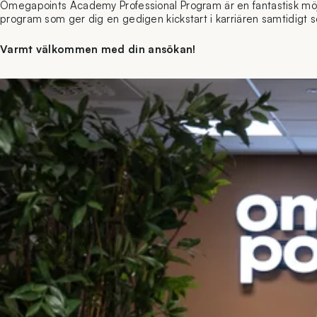
Omegapoints Academy Professional Program är en fantastisk möjligh
program som ger dig en gedigen kickstart i karriären samtidigt s
Varmt välkommen med din ansökan!