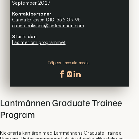
September 2027
Kontaktpersoner
Carina Eriksson 010-556 09 95
carina.eriksson@lantmannen.com
Startsidan
Läs mer om programmet
Följ oss i sociala medier
Följ oss på facebook
Följ oss på instagram
Följ oss på linkedin
Lantmännen Graduate Trainee
Program
Kickstarta karriären med Lantmännens Graduate Trainee
Program. Under programmet får du utforska olika delar av