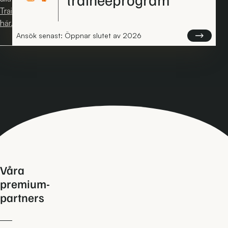
Traineetjänster
här.
Läs mer om
Ansök senast: Öppnar slutet av 2026
Våra
premium-
partners