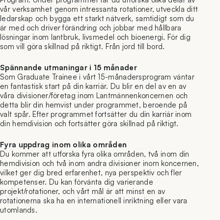
vår verksamhet genom intressanta rotationer, utveckla ditt
ledarskap och bygga ett starkt nätverk, samtidigt som du
är med och driver förändring och jobbar med hållbara
lösningar inom lantbruk, livsmedel och bioenergi. För dig
som vill göra skillnad på riktigt. Från jord till bord.
Spännande utmaningar i 15 månader
Som Graduate Trainee i vårt 15-månadersprogram väntar
en fantastisk start på din karriär. Du blir en del av en av
våra divisioner/företag inom Lantmännenkoncernen och
detta blir din hemvist under programmet, beroende på
valt spår. Efter programmet fortsätter du din karriär inom
din hemdivision och fortsätter göra skillnad på riktigt.
Fyra uppdrag inom olika områden
Du kommer att utforska fyra olika områden, två inom din
hemdivision och två inom andra divisioner inom koncernen,
vilket ger dig bred erfarenhet, nya perspektiv och fler
kompetenser. Du kan förvänta dig varierande
projekt/rotationer, och vårt mål är att minst en av
rotationerna ska ha en internationell inriktning eller vara
utomlands.