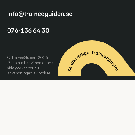
info@traineeguiden.se
076-136 64 30
Se alla lediga Traineetjänster
© TraineeGuiden 2026.
Genom att använda denna
sida godkänner du
användningen av
cookies
.