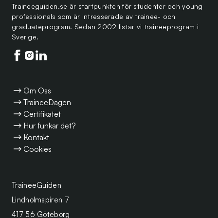
Traineeguiden.se är startpunkten för studenter och young
professionals som är intresserade av trainee- och
graduateprogram. Sedan 2002 listar vi traineeprogram i
Sverige.
Följ oss på facebook
Följ oss på instagram
Följ oss på linkedin
Om Oss
TraineeDagen
Certifikatet
Hur funkar det?
Kontakt
Cookies
TraineeGuiden
Lindholmspiren 7
417 56 Göteborg