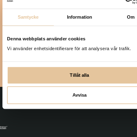
traineetjänst. Anmäl dig till
vårt nyhetsbrev:
Samtycke
Information
Om
Skriv din mejladress
*
Denna webbplats använder cookies
Vi använder enhetsidentifierare för att analysera vår trafik.
Prenumerera på nyhetsbrevet
Tillåt alla
Avvisa