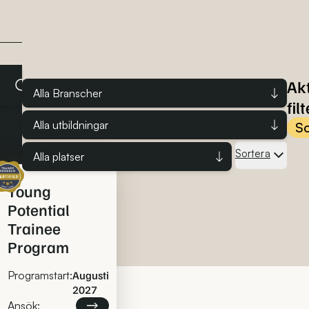
Ak
Alla Branscher
filt
Alla utbildningar
Sc
Sortera
Alla platser
rtifierat traineeprogram
Young
Potential
Trainee
Program
Programstart:
Augusti
2027
Läs mer om Young Potential Trainee Program
Ansök: