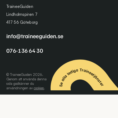
TraineeGuiden
Lindholmspiren 7
417 56 Göteborg
info@traineeguiden.se
076-136 64 30
Se alla lediga Traineetjänster
© TraineeGuiden 2026.
Genom att använda denna
sida godkänner du
användningen av
cookies
.