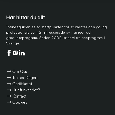
Här hittar du allt
Traineeguiden.se är startpunkten för studenter och young
professionals som är intresserade av trainee- och
graduateprogram. Sedan 2002 listar vi traineeprogram i
Sverige.
Följ oss på facebook
Följ oss på instagram
Följ oss på linkedin
Om Oss
TraineeDagen
Certifikatet
Hur funkar det?
Kontakt
Cookies