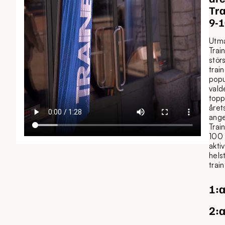
Tr
9-1
Utmä
Trai
stör
trai
popu
vald
topp
året
anger
Trai
100 
akti
helst
trai
1:a
2:a