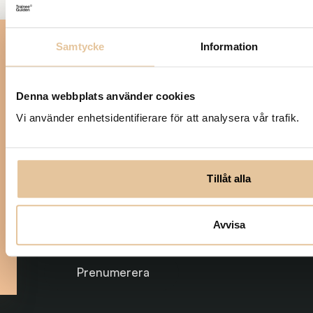
Prenumerera på nya
Samtycke
Information
tjänster
Var först med att få veta när
det kommer en ny
Denna webbplats använder cookies
traineetjänst. Anmäl dig till
Vi använder enhetsidentifierare för att analysera vår trafik.
vårt nyhetsbrev:
Skriv din mejladress
*
Tillåt alla
Avvisa
Prenumerera på nyhetsbrevet