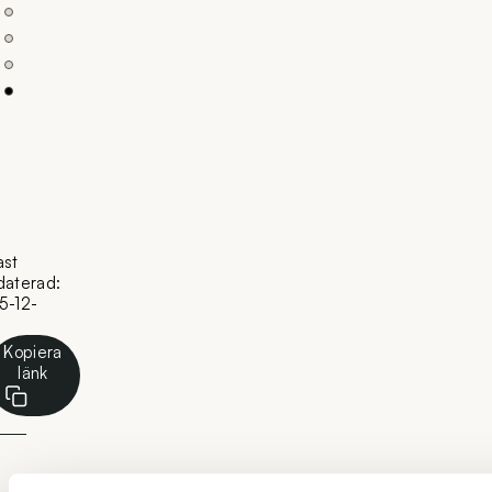
ast
daterad:
5-12-
Kopiera
länk