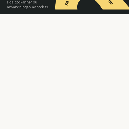
sida godkänner du
användningen av
cookies
.