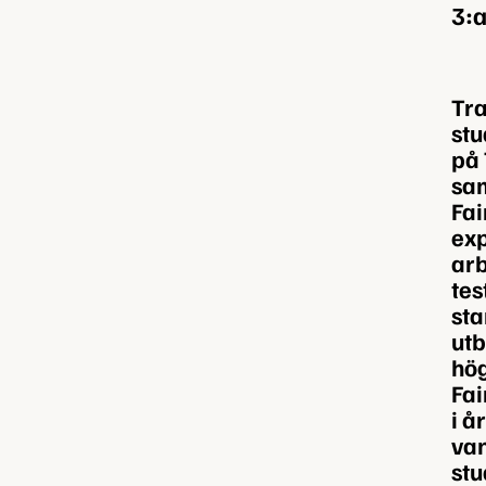
3:
Tra
stu
på 
sa
Fai
exp
arb
tes
sta
utb
hö
Fai
i å
van
stu