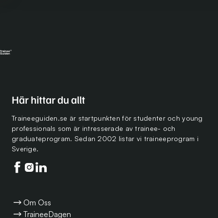
Här hittar du allt
Traineeguiden.se är startpunkten för studenter och young
professionals som är intresserade av trainee- och
graduateprogram. Sedan 2002 listar vi traineeprogram i
Sverige.
Följ oss på facebook
Följ oss på instagram
Följ oss på linkedin
Om Oss
TraineeDagen