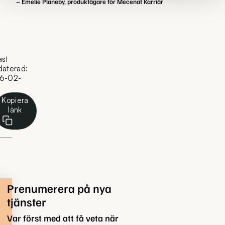
– Emelie Planeby, produktägare för Mecenat Karriär
ast
daterad:
6-02-
Kopiera
länk
Prenumerera på nya
tjänster
Var först med att få veta när