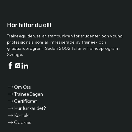
Här hittar du allt
Traineeguiden.se är startpunkten för studenter och young
professionals som är intresserade av trainee- och
graduateprogram. Sedan 2002 listar vi traineeprogram i
Sverige.
Följ oss på facebook
Följ oss på instagram
Följ oss på linkedin
Om Oss
TraineeDagen
Certifikatet
Hur funkar det?
Kontakt
Cookies