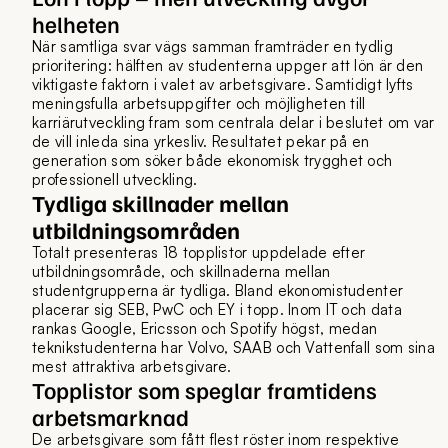
helheten
När samtliga svar vägs samman framträder en tydlig
prioritering: hälften av studenterna uppger att lön är den
viktigaste faktorn i valet av arbetsgivare. Samtidigt lyfts
meningsfulla arbetsuppgifter och möjligheten till
karriärutveckling fram som centrala delar i beslutet om var
de vill inleda sina yrkesliv. Resultatet pekar på en
generation som söker både ekonomisk trygghet och
professionell utveckling.
Tydliga skillnader mellan
utbildningsområden
Totalt presenteras 18 topplistor uppdelade efter
utbildningsområde, och skillnaderna mellan
studentgrupperna är tydliga. Bland ekonomistudenter
placerar sig SEB, PwC och EY i topp. Inom IT och data
rankas Google, Ericsson och Spotify högst, medan
teknikstudenterna har Volvo, SAAB och Vattenfall som sina
mest attraktiva arbetsgivare.
Topplistor som speglar framtidens
arbetsmarknad
De arbetsgivare som fått flest röster inom respektive