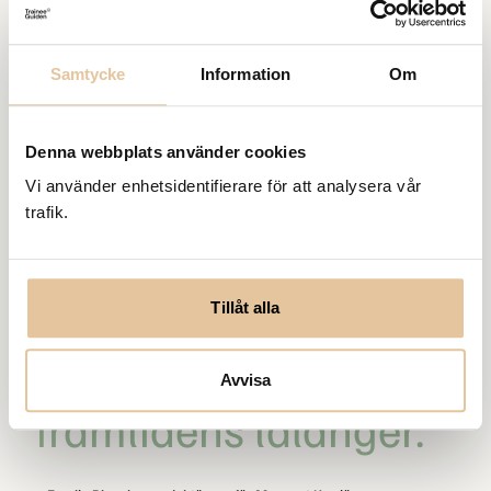
genomtänkta val.
Arbetsgivare som kan
Samtycke
Information
Om
kombinera
konkurrenskraftig lön
Denna webbplats använder cookies
Vi använder enhetsidentifierare för att analysera vår
med
trafik.
utvecklingsmöjligheter
och meningsfulla
Tillåt alla
uppdrag står starka i
konkurrensen om
Avvisa
framtidens talanger.