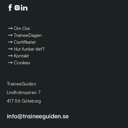
Följ oss på facebook
Följ oss på instagram
Följ oss på linkedin
Om Oss
TraineeDagen
Certifikatet
Hur funkar det?
Kontakt
Cookies
TraineeGuiden
Lindholmspiren 7
417 56 Göteborg
info@traineeguiden.se