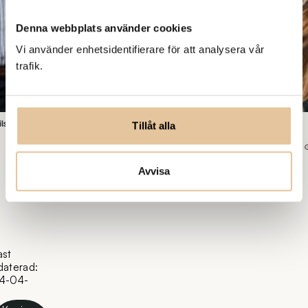
Denna webbplats använder cookies
Vi använder enhetsidentifierare för att analysera vår
trafik.
sson har sommarjobbat på Volvo. Bild: Cicci Jonson, Bilduppdraget
Tillåt alla
Avvisa
ast
daterad:
4-04-