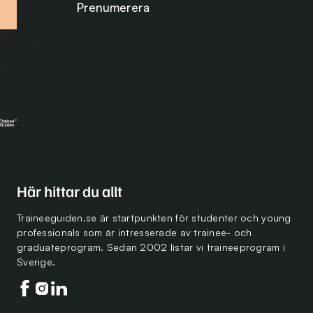
Här hittar du allt
Traineeguiden.se är startpunkten för studenter och young
professionals som är intresserade av trainee- och
graduateprogram. Sedan 2002 listar vi traineeprogram i
Sverige.
Följ oss på facebook
Följ oss på instagram
Följ oss på linkedin