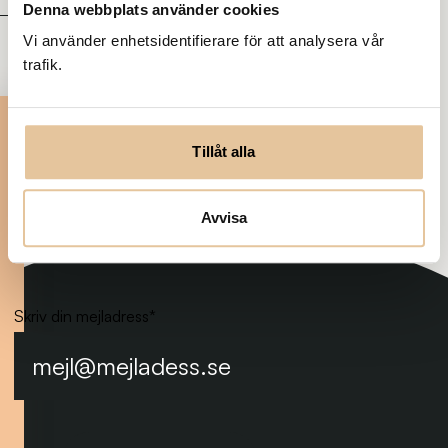
Denna webbplats använder cookies
Vi använder enhetsidentifierare för att analysera vår
trafik.
Prenumerera på nya
tjänster
Tillåt alla
Var först med att få veta när
det kommer en ny
Avvisa
traineetjänst. Anmäl dig till
vårt nyhetsbrev:
Skriv din mejladress
*
Prenumerera på nyhetsbrevet