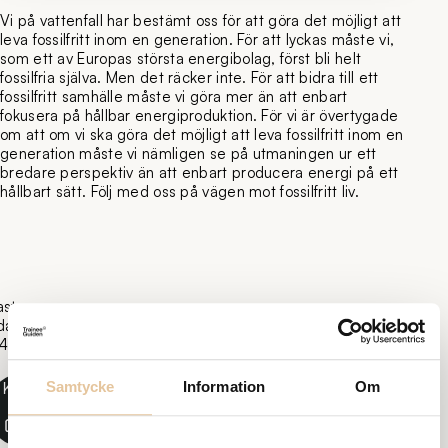
Vi på vattenfall har bestämt oss för att göra det möjligt att
leva fossilfritt inom en generation. För att lyckas måste vi,
som ett av Europas största energibolag, först bli helt
fossilfria själva. Men det räcker inte. För att bidra till ett
fossilfritt samhälle måste vi göra mer än att enbart
fokusera på hållbar energiproduktion. För vi är övertygade
om att om vi ska göra det möjligt att leva fossilfritt inom en
generation måste vi nämligen se på utmaningen ur ett
bredare perspektiv än att enbart producera energi på ett
hållbart sätt. Följ med oss på vägen mot fossilfritt liv.
ast
daterad:
4-05-
Samtycke
Information
Om
Kopiera
länk