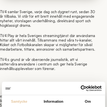
TV4 samlar Sverige, varje dag och dygnet runt, sedan 30
år tillbaka. Vi står för ett brett innehåll med engagerande
nyheter, storslagen underhållning, direktsänd sport och
högklassigt drama.
TV4 Play är hela Sveriges streamingtjänst där användarna
hittar allt vårt innehåll. Tillsammans med våra tv-kanaler,
Köket och Fotbollskanalen skapar vi möjligheter för såväl
medarbetare, tittare, annonsörer och samarbetspartners.
TV4:s grund är vår oberoende journalistik, att vi
sätter våra användare i centrum och ger hela Sverige
innehållsupplevelser som förenar.
ast
daterad:
Samtycke
Information
Om
5-03-14