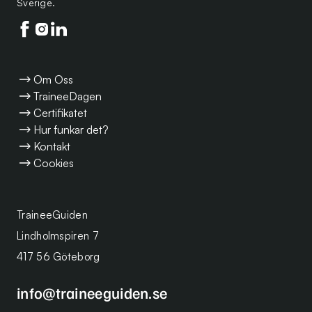
Sverige.
Följ oss på facebook
Följ oss på instagram
Följ oss på linkedin
Om Oss
TraineeDagen
Certifikatet
Hur funkar det?
Kontakt
Cookies
TraineeGuiden
Lindholmspiren 7
417 56 Göteborg
info@traineeguiden.se