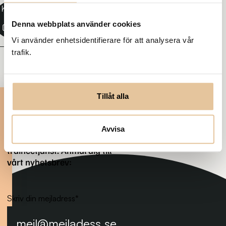
Kopiera
länk
Denna webbplats använder cookies
Vi använder enhetsidentifierare för att analysera vår
trafik.
Prenumerera på nya
Tillåt alla
tjänster
Var först med att få veta när
Avvisa
det kommer en ny
traineetjänst. Anmäl dig till
vårt nyhetsbrev:
Skriv din mejladress
*