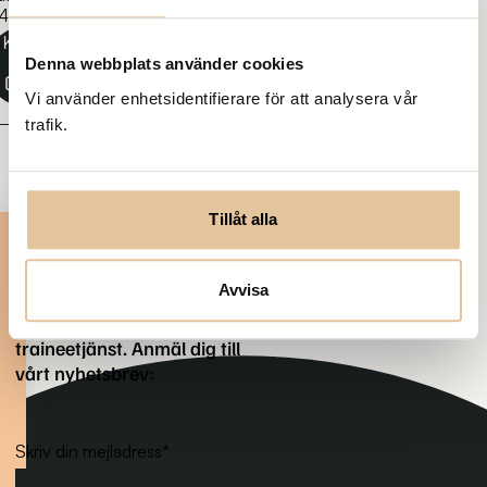
4-12-12
Kopiera
länk
Denna webbplats använder cookies
Vi använder enhetsidentifierare för att analysera vår
trafik.
Tillåt alla
Prenumerera på nya
tjänster
Avvisa
Var först med att få veta när
det kommer en ny
traineetjänst. Anmäl dig till
vårt nyhetsbrev:
Skriv din mejladress
*