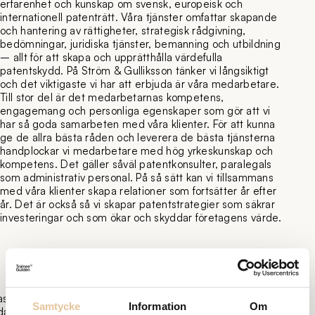
erfarenhet och kunskap om svensk, europeisk och
internationell patenträtt. Våra tjänster omfattar skapande
och hantering av rättigheter, strategisk rådgivning,
bedömningar, juridiska tjänster, bemanning och utbildning
– allt för att skapa och upprätthålla värdefulla
patentskydd. På Ström & Gulliksson tänker vi långsiktigt
och det viktigaste vi har att erbjuda är våra medarbetare.
Till stor del är det medarbetarnas kompetens,
engagemang och personliga egenskaper som gör att vi
har så goda samarbeten med våra klienter. För att kunna
ge de allra bästa råden och leverera de bästa tjänsterna
handplockar vi medarbetare med hög yrkeskunskap och
kompetens. Det gäller såväl patentkonsulter, paralegals
som administrativ personal. På så sätt kan vi tillsammans
med våra klienter skapa relationer som fortsätter år efter
år. Det är också så vi skapar patentstrategier som säkrar
investeringar och som ökar och skyddar företagens värde.
ast
Samtycke
Information
Om
daterad: