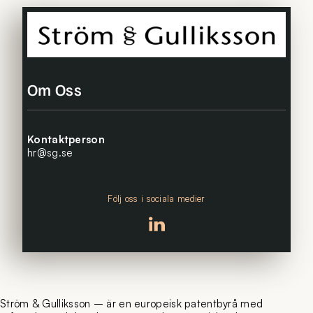
Om Oss
Kontaktperson
hr@sg.se
Följ oss i sociala medier
Följ oss på linkedin
Ström & Gulliksson – är en europeisk patentbyrå med