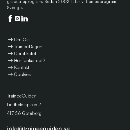
graduateprogram. Sedan 2002 listar vi traineeprogram i
Sverige.
Följ oss på facebook
Följ oss på instagram
Följ oss på linkedin
Om Oss
TraineeDagen
Certifikatet
Hur funkar det?
Kontakt
Cookies
TraineeGuiden
Lindholmspiren 7
417 56 Göteborg
info@traineeguiden.se