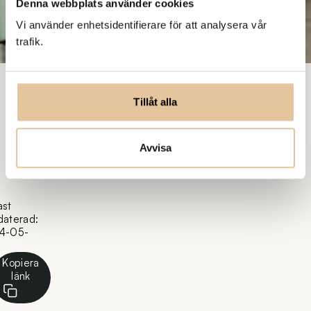
Denna webbplats använder cookies
Vi använder enhetsidentifierare för att analysera vår
trafik.
Tillåt alla
Avvisa
ast
daterad:
4-05-
Kopiera
länk