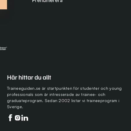
Här hittar du allt
Traineeguiden.se är startpunkten för studenter och young
professionals som är intresserade av trainee- och
graduateprogram. Sedan 2002 listar vi traineeprogram i
Sverige.
Följ oss på facebook
Följ oss på instagram
Följ oss på linkedin