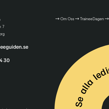
Om Oss
TraineeDagen
n
n 7
org
neeguiden.se
Se alla lediga Traineetjänster
4 30