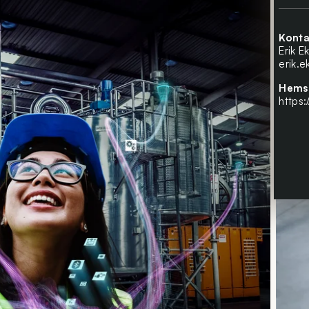
Konta
Erik E
erik.
Hems
https