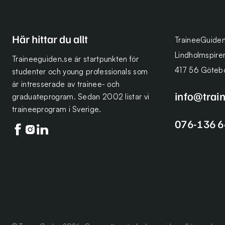
Här hittar du allt
TraineeGuide
Lindholmspire
Traineeguiden.se är startpunkten för
417 56 Göteb
studenter och young professionals som
är intresserade av trainee- och
info@trai
graduateprogram. Sedan 2002 listar vi
traineeprogram i Sverige.
076-136 6
Följ oss på facebook
Följ oss på instagram
Följ oss på linkedin