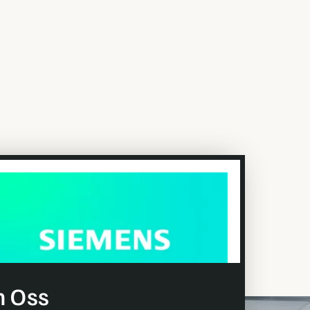
r än 175 år. Verksamt runt om i världen
ss- och tillverkningsindustrin. Med vår
 mer hållbar värld. För att uppfylla våra högt
 Oss