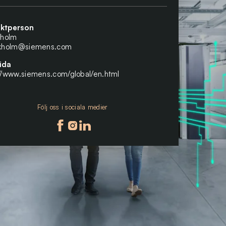
ktperson
kholm
ekholm@siemens.com
ida
://www.siemens.com/global/en.html
Följ oss i sociala medier
Följ oss på facebook
Följ oss på instagram
Följ oss på linkedin