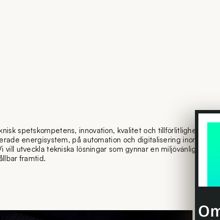
nisk spetskompetens, innovation, kvalitet och tillförlitlighet i me
ibuerade energisystem, på automation och digitalisering inom proce
 vill utveckla tekniska lösningar som gynnar en miljövänligare och
llbar framtid.
Om