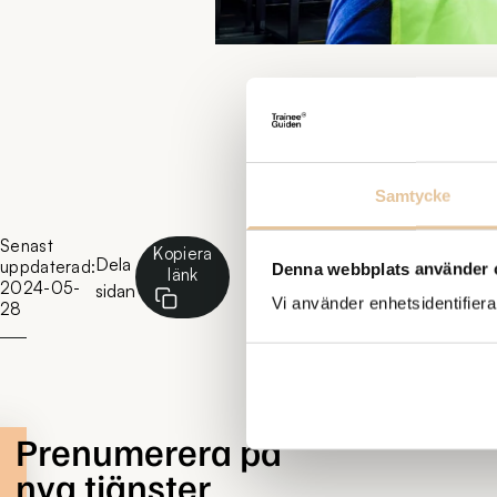
Samtycke
Senast
Kopiera
Dela
uppdaterad:
Denna webbplats använder 
länk
2024-05-
sidan
Vi använder enhetsidentifierar
28
Prenumerera på
nya tjänster