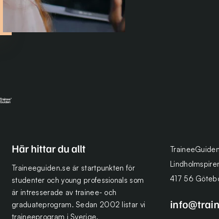
Här hittar du allt
TraineeGuide
Lindholmspire
Traineeguiden.se är startpunkten för
417 56 Göteb
studenter och young professionals som
är intresserade av trainee- och
info@trai
graduateprogram. Sedan 2002 listar vi
traineeprogram i Sverige.