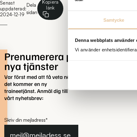
Kopiera
Senast
Dela
länk
uppdaterad:
sidan
2024-12-19
Samtycke
Denna webbplats använder 
Vi använder enhetsidentifierar
Prenumerera på
nya tjänster
Var först med att få veta när
det kommer en ny
traineetjänst. Anmäl dig till
vårt nyhetsbrev:
Skriv din mejladress
*