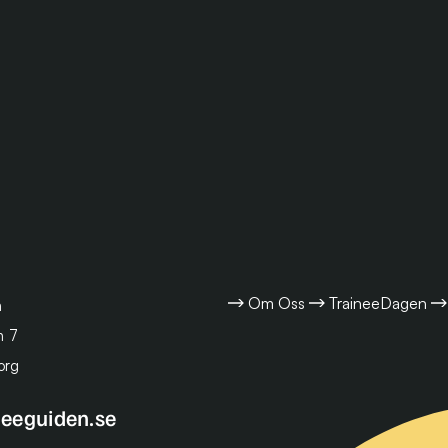
Om Oss
TraineeDagen
n
n 7
org
neeguiden.se
Se alla lediga Traineetjänster