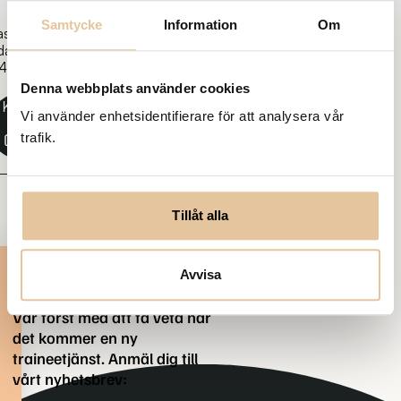
Samtycke
Information
Om
ast
daterad:
4-05-
Denna webbplats använder cookies
Kopiera
Vi använder enhetsidentifierare för att analysera vår
länk
trafik.
Tillåt alla
Prenumerera på nya
Avvisa
tjänster
Var först med att få veta när
det kommer en ny
traineetjänst. Anmäl dig till
vårt nyhetsbrev: