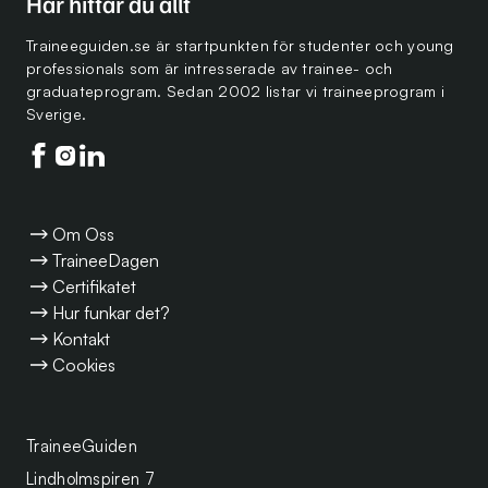
Här hittar du allt
Traineeguiden.se är startpunkten för studenter och young
professionals som är intresserade av trainee- och
graduateprogram. Sedan 2002 listar vi traineeprogram i
Sverige.
Följ oss på facebook
Följ oss på instagram
Följ oss på linkedin
Om Oss
TraineeDagen
Certifikatet
Hur funkar det?
Kontakt
Cookies
TraineeGuiden
Lindholmspiren 7