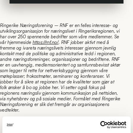
Ringerike Næringsforening – RNF er en felles interesse- og
utviklingsorganisasjon for næringslivet i Ringeriksregionen, vi
har over 250 spennende bedrifter som våre medlemmer.
Se
vår hjemmeside
https://rnf.no/
.
RNF jobber aktivt med å
fremme og ivareta næringslivets interesser gjennom jevnlig
kontakt med de politiske og administrative ledd i regionen,
andre næringsforeninger, organisasjoner og bedriftene.
RNF
er en uavhengig, medlemsorientert og samfunnsbevisst aktør
som legger til rette for nettverksbygging gjennom våre
møteplasser; frokostmøter, seminarer og konferanser.
Vi
jobber for å sikre at regionen har de kvaliteter som gjør at
folk ønsker å bo og jobbe her.
Vi setter også fokus på
regionens næringsliv gjennom kommunikasjon på nettsiden,
via nyhetsbrev og på sosiale medier. Formålet med Ringerike
Næringsforening er slik det fremgår av organisasjonens
vedtekter.