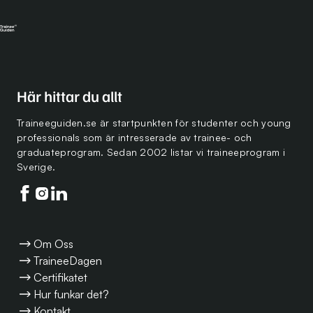
Här hittar du allt
Traineeguiden.se är startpunkten för studenter och young
professionals som är intresserade av trainee- och
graduateprogram. Sedan 2002 listar vi traineeprogram i
Sverige.
Följ oss på facebook
Följ oss på instagram
Följ oss på linkedin
Om Oss
TraineeDagen
Certifikatet
Hur funkar det?
Kontakt