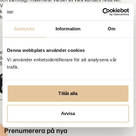
Vår slogan,
Working for the future
, återspeglar vårt löfte till
kommande generationer att skapa en grönare och mer
hållbar framtid.
Samtycke
Information
Om
Denna webbplats använder cookies
ast
daterad:
Vi använder enhetsidentifierare för att analysera vår
5-03-
trafik.
Kopiera
länk
Tillåt alla
Avvisa
Prenumerera på nya