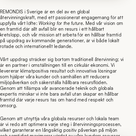
REMONDIS i Sverige är en del av en global
återvinningskraft, med ett passionerat engagemang för att
uppfylla vårt löfte:
Working for the future
. Med vår vision om
en framtid där allt avfall blir en resurs i ett hållbart
kretslopp, och vår mission att arbeta för en hållbar framtid
på uppdrag av kommande generationer, är vi både lokalt
rotade och internationellt ledande.
Vårt uppdrag sträcker sig bortom traditionell återvinning; vi
är en partner i omställningen till en cirkulär ekonomi. Vi
levererar klimatpositiva resultat och innovativa lösningar
som hjälper våra kunder och samhällen att reducera
miljöpåverkan och säkerställa hållbara resursflöden.
Genom att tillämpa vår avancerade teknik och globala
expertis minskar vi inte bara avfall utan skapar en hållbar
framtid där varje resurs tas om hand med respekt och
omsorg.
Genom att utnyttja våra globala resurser och lokala team
är vi redo att optimera varje steg i återvinningsprocessen,
vilket garanterar en långsiktig positiv påverkan på miljön
och samtidigt maximerar värdet av våra kunders resurser.