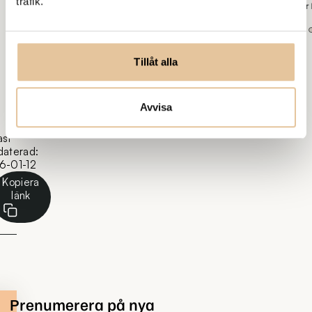
trafik.
Skvader Med
Tillåt alla
Avvisa
ast
daterad:
6-01-12
Kopiera
länk
Prenumerera på nya