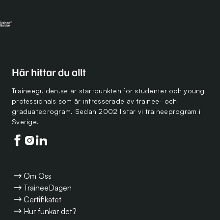
Här hittar du allt
Traineeguiden.se är startpunkten för studenter och young
professionals som är intresserade av trainee- och
graduateprogram. Sedan 2002 listar vi traineeprogram i
Sverige.
Följ oss på facebook
Följ oss på instagram
Följ oss på linkedin
Om Oss
TraineeDagen
Certifikatet
Hur funkar det?