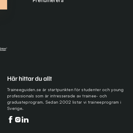
Här hittar du allt
Traineeguiden.se är startpunkten för studenter och young
professionals som är intresserade av trainee- och
graduateprogram. Sedan 2002 listar vi traineeprogram i
Sverige.
Följ oss på facebook
Följ oss på instagram
Följ oss på linkedin