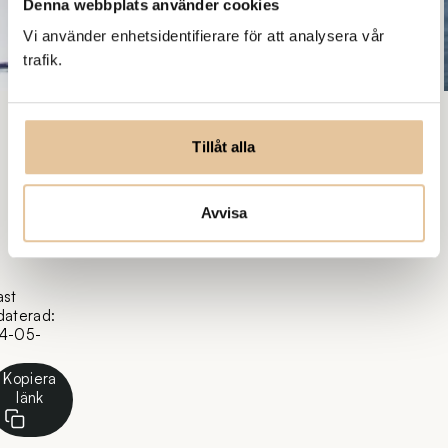
Denna webbplats använder cookies
Vi använder enhetsidentifierare för att analysera vår
trafik.
Tillåt alla
Avvisa
ast
daterad:
4-05-
Kopiera
länk