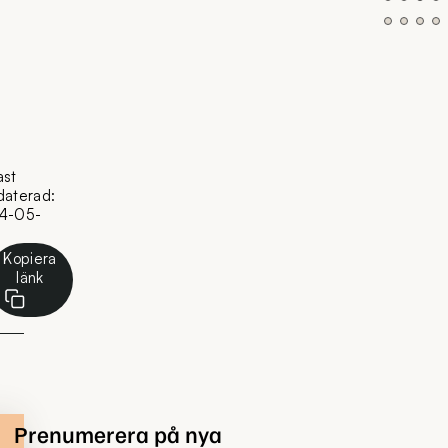
ast
daterad:
4-05-
Kopiera
länk
Prenumerera på nya