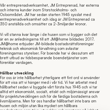
Vår entreprenadverksamhet, JM Entreprenad, har externa
och interna kunder inom Storstockholms- och
Osloområdet. JM har sedan starten 1945 sysslat med
entreprenadverksamhet och idag är JM Entreprenad ca
350 anställda och omsätter ca 2-3miljarder kronor.
Vi vill stanna kvar länge i de husen som vi bygger och det
är en av anledningarna till att JM@home bildades 2017.
JM@home erbjuder JM-bildade bostadsrättsföreningar
teknisk och ekonomisk förvaltning som avlastar
föreningarnas styrelser. För boende har vi dessutom ett
brett utbud av tidsbesparande boendetjänster som
förenklar vardagen.
Hållbar utveckling
För oss är inte hållbarhet ytterligare ett fint ord vi använder
för att visa att vi hänger med i vår tid. Vi har arbetat med
hållbarhet sedan vi byggde vårt första hus 1945 och vi tar
alltid ett ekonomiskt, socialt, etiskt och miljömässigt ansvar
för projektutvecklingen och för de färdiga bostäderna och
livsmiljöerna. Men för oss handlar hållbarhet inte bara om
husen och miljön utan lika mycket om hållbara