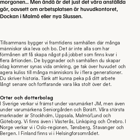
morgonen… Men ändå är det just det våra anställda
gör, oavsett om arbetsplatsen är huvudkontoret,
Dockan i Malmö eller nya Slussen.
Tillsammans bygger vi framtidens samhällen där många
människor ska leva och bo. Det är inte alla som har
förmånen att få skapa något på jobbet som finns kvar i
flera årtionden. De byggnader och samhällen du skapar
idag kommer synas vida omkring, ge tak över huvudet och
agera kuliss till många människors liv i flera generationer.
Du skriver historia. Tänk att kunna peka på ditt arbete
långt senare och fortfarande vara lika stolt över det.
Orter och dotterbolag
I Sverige verkar vi främst under varumärket JM, men även
under varumärkena Seniorgården och Borätt. Våra största
marknader är Stockholm, Uppsala, Malmö/Lund och
Göteborg. Vi finns även i Västerås, Linköping och Örebro. I
Norge verkar vi i Oslo-regionen, Tønsberg, Stavanger och
Bergen. I Finland finns vi i Helsingforsområdet.