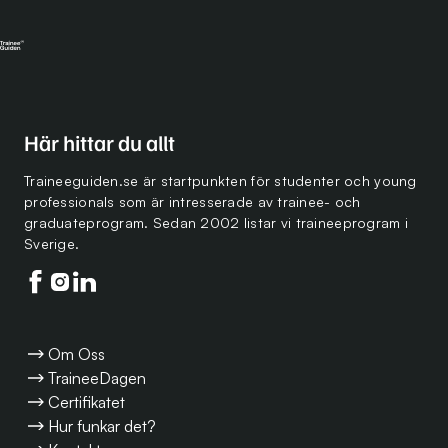
Här hittar du allt
Traineeguiden.se är startpunkten för studenter och young
professionals som är intresserade av trainee- och
graduateprogram. Sedan 2002 listar vi traineeprogram i
Sverige.
Följ oss på facebook
Följ oss på instagram
Följ oss på linkedin
Om Oss
TraineeDagen
Certifikatet
Hur funkar det?