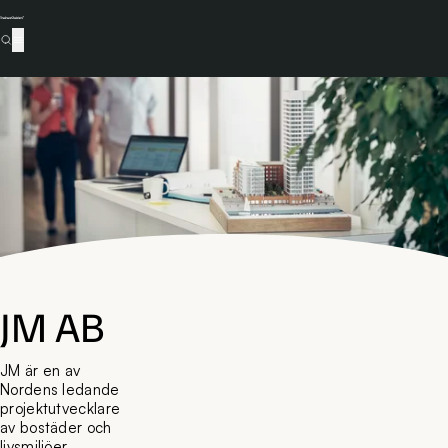
JM AB
JM är en av
Nordens ledande
projektutvecklare
av bostäder och
livsmiljöer.