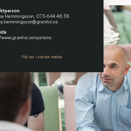
ktperson
ina Hemmingsson,
073-644 48 38
ina.hemmingsson@granitor.se
ida
//www.granitor.se/systems
Följ oss i sociala medier