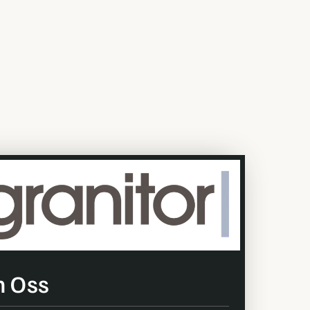
för energi, infra och industri. Vi tar ett
ra automationslösningar tar ett totalansvar
par vi framgång och utveckling för både
. För oss handlar projektförmåga om att
Systems en naturlig och viktig roll att
 Oss