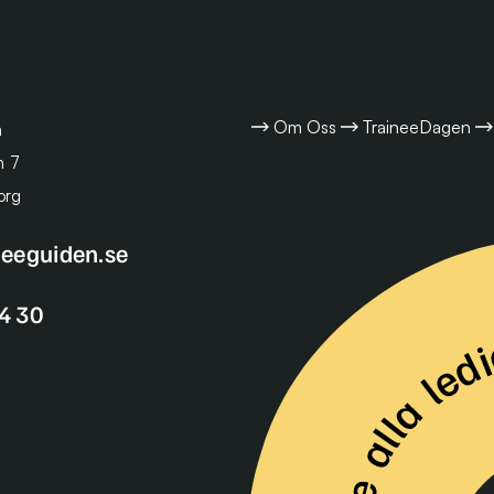
Om Oss
TraineeDagen
n
n 7
org
neeguiden.se
Se alla lediga Traineetjänster
4 30