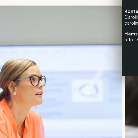
Konta
Carol
carol
Hems
https: