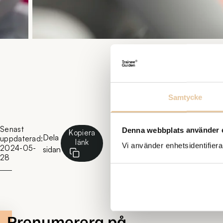
Samtycke
Senast
Denna webbplats använder 
Kopiera
Dela
uppdaterad:
länk
Vi använder enhetsidentifierar
2024-05-
sidan
28
Prenumerera på