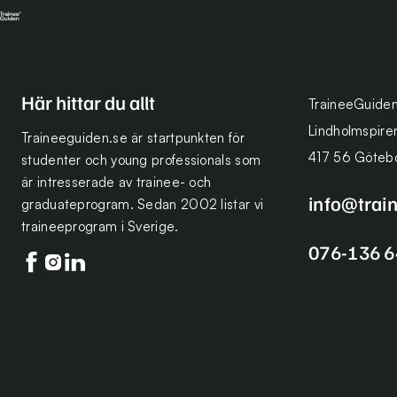
Här hittar du allt
TraineeGuide
Lindholmspire
Traineeguiden.se är startpunkten för
417 56 Göteb
studenter och young professionals som
är intresserade av trainee- och
info@trai
graduateprogram. Sedan 2002 listar vi
traineeprogram i Sverige.
076-136 6
Följ oss på facebook
Följ oss på instagram
Följ oss på linkedin