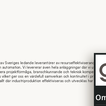
 av Sveriges ledande leverantörer av resurseffektiviserande system 
 automation. Vi levererar även hela anläggningar där vi utöver vå
ra projektförmåga, branschkunnande och teknisk kompetens, ska
vilket ger oss en värdefull samverkan och kontinuitet i projekten
 där industriproduktion effektiviseras och utvecklas har Granitor 
Om