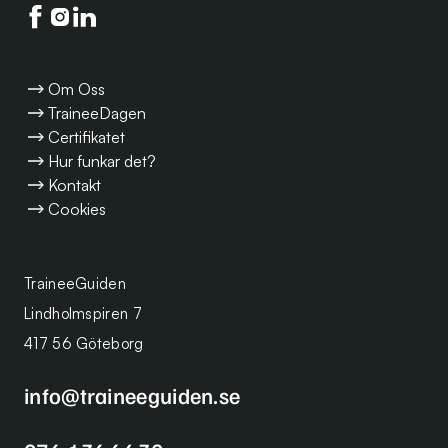
Följ oss på facebook
Följ oss på instagram
Följ oss på linkedin
Om Oss
TraineeDagen
Certifikatet
Hur funkar det?
Kontakt
Cookies
TraineeGuiden
Lindholmspiren 7
417 56 Göteborg
info@traineeguiden.se