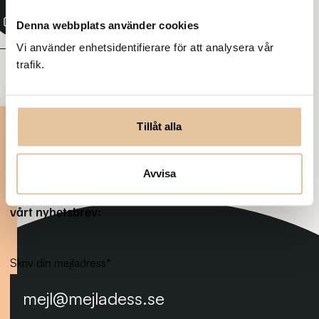
länk
Denna webbplats använder cookies
Vi använder enhetsidentifierare för att analysera vår
trafik.
Prenumerera på nya
Tillåt alla
tjänster
Var först med att få veta när
Avvisa
det kommer en ny
traineetjänst. Anmäl dig till
vårt nyhetsbrev:
Skriv din mejladress
*