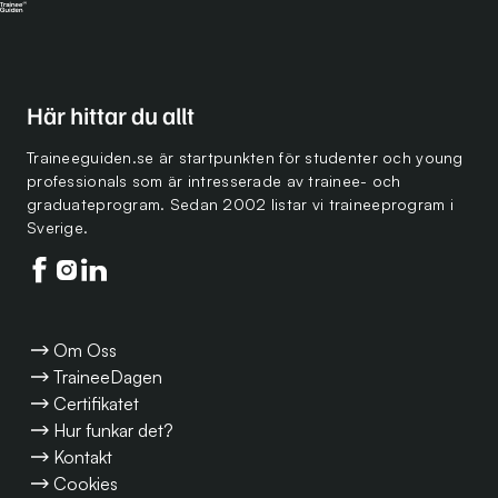
Här hittar du allt
Traineeguiden.se är startpunkten för studenter och young
professionals som är intresserade av trainee- och
graduateprogram. Sedan 2002 listar vi traineeprogram i
Sverige.
Följ oss på facebook
Följ oss på instagram
Följ oss på linkedin
Om Oss
TraineeDagen
Certifikatet
Hur funkar det?
Kontakt
Cookies