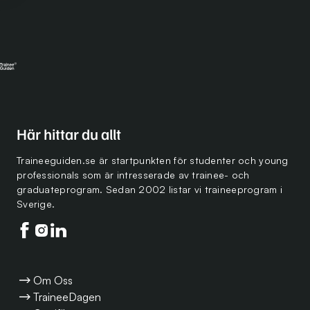
Här hittar du allt
Traineeguiden.se är startpunkten för studenter och young
professionals som är intresserade av trainee- och
graduateprogram. Sedan 2002 listar vi traineeprogram i
Sverige.
Följ oss på facebook
Följ oss på instagram
Följ oss på linkedin
Om Oss
TraineeDagen