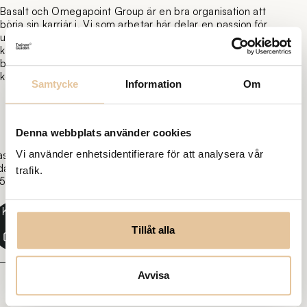
Basalt och Omegapoint Group är en bra organisation att
börja sin karriär i. Vi som arbetar här delar en passion för
utveckling i allmänhet och säkerhet i synnerhet. Vår kultur
kännetecknas av samarbete och en vilja att alltid bli
bättre. Vi har ett mycket stort fokus på
kompetensutveckling.
Samtycke
Information
Om
Denna webbplats använder cookies
Vi använder enhetsidentifierare för att analysera vår
ast
daterad:
trafik.
5-02-
Kopiera
länk
Tillåt alla
Avvisa