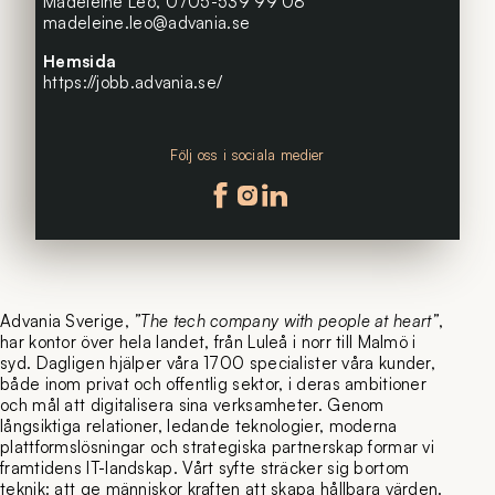
Madeleine Leo,
0705-539 99 08
madeleine.leo@advania.se
Hemsida
https://jobb.advania.se/
Följ oss i sociala medier
Följ oss på facebook
Följ oss på instagram
Följ oss på linkedin
Advania Sverige,
”The tech company with people at heart”
,
har kontor över hela landet, från Luleå i norr till Malmö i
syd. Dagligen hjälper våra 1700 specialister våra kunder,
både inom privat och offentlig sektor, i deras ambitioner
och mål att digitalisera sina verksamheter. Genom
långsiktiga relationer, ledande teknologier, moderna
plattformslösningar och strategiska partnerskap formar vi
framtidens IT-landskap. Vårt syfte sträcker sig bortom
teknik: att ge människor kraften att skapa hållbara värden.