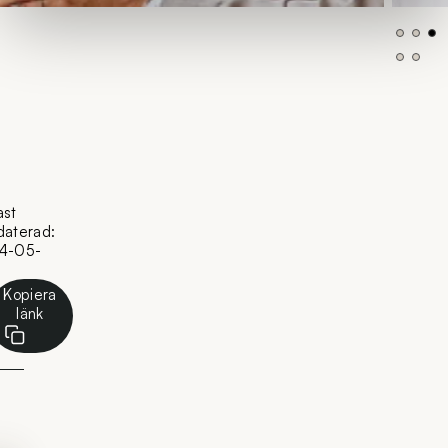
ast
daterad:
4-05-
Kopiera
länk