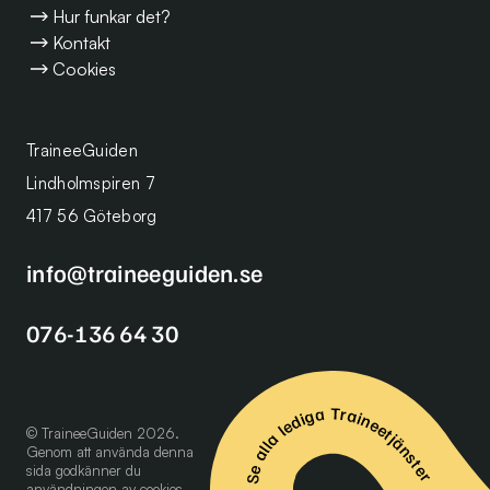
Hur funkar det?
Kontakt
Cookies
TraineeGuiden
Lindholmspiren 7
417 56 Göteborg
info@traineeguiden.se
076-136 64 30
Se alla lediga Traineetjänster
© TraineeGuiden 2026.
Genom att använda denna
sida godkänner du
användningen av
cookies
.