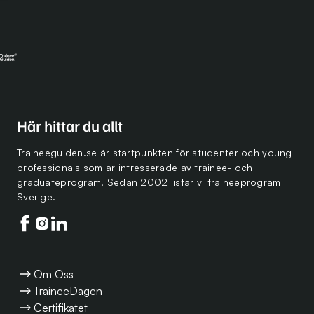
Här hittar du allt
Traineeguiden.se är startpunkten för studenter och young
professionals som är intresserade av trainee- och
graduateprogram. Sedan 2002 listar vi traineeprogram i
Sverige.
Följ oss på facebook
Följ oss på instagram
Följ oss på linkedin
Om Oss
TraineeDagen
Certifikatet