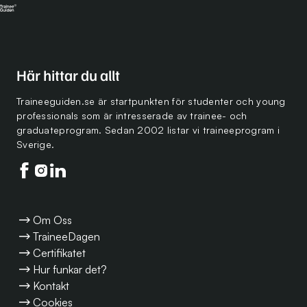
Här hittar du allt
Traineeguiden.se är startpunkten för studenter och young
professionals som är intresserade av trainee- och
graduateprogram. Sedan 2002 listar vi traineeprogram i
Sverige.
Följ oss på facebook
Följ oss på instagram
Följ oss på linkedin
Om Oss
TraineeDagen
Certifikatet
Hur funkar det?
Kontakt
Cookies