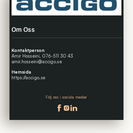
Om Oss
Kontaktperson
Amir Hosseini,
076-511 30 43
amir.hosseini@accigo.se
Hemsida
https://accigo.se
Följ oss i sociala medier
Följ oss på facebook
Följ oss på instagram
Följ oss på linkedin